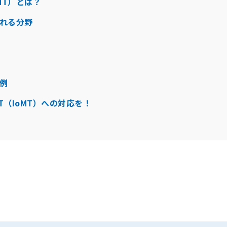
MT）とは？
まれる分野
用例
（IoMT）への対応を！