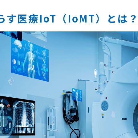
す医療IoT（IoMT）とは