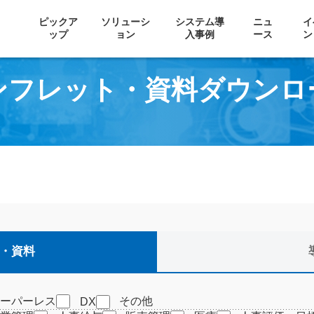
ピックア
ソリューシ
システム導
ニュ
イ
ップ
ョン
入事例
ース
ン
ンフレット・資料ダウンロ
・資料
ペーパーレス
その他
DX