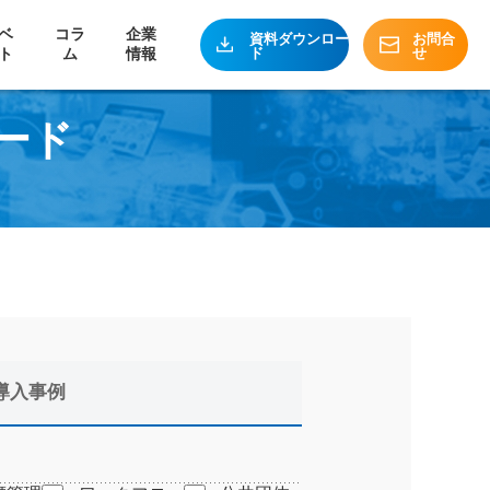
ベ
コラ
企業
資料ダウンロー
お問合
ド
せ
ト
ム
情報
ード
導入事例