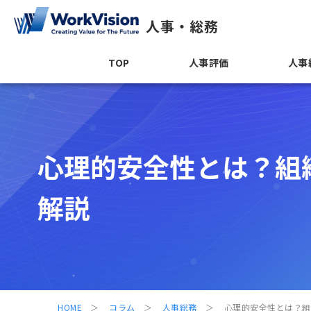
人事・総務
TOP
人事評価
人事
心理的安全性とは？組
解説
HOME
コラム
人事総務
心理的安全性とは？組