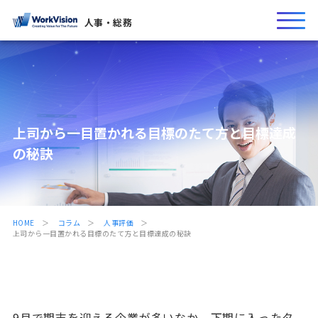
人事・総務
上司から一目置かれる目標のたて方と目標達成
の秘訣
HOME
コラム
人事評価
上司から一目置かれる目標のたて方と目標達成の秘訣
9月で期末を迎える企業が多いなか、下期に入ったタ