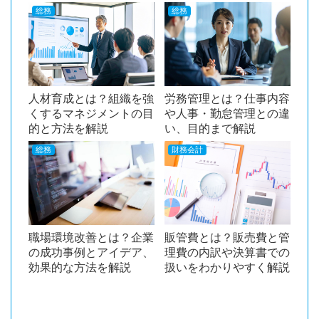
総務
総務
人材育成とは？組織を強
労務管理とは？仕事内容
くするマネジメントの目
や人事・勤怠管理との違
的と方法を解説
い、目的まで解説
総務
財務会計
職場環境改善とは？企業
販管費とは？販売費と管
の成功事例とアイデア、
理費の内訳や決算書での
効果的な方法を解説
扱いをわかりやすく解説