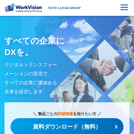
すべての企業に
DXを。
デジタルトランスフォー
メーションの実現で、
すべての企業に価値ある
未来を提供します。
＼ 製品ごとの
詳細情報
を知りたい方 ／
資料ダウンロード（無料）