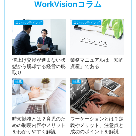
WorkVisionコラム
コンサルティング
コンサルティング
値上げ交渉が進まない状
業務マニュアルは「知的
態から脱却する経営の舵
資産」である
取り
総務
総務
時短勤務とは？育児のた
ワーケーションとは？定
めの制度内容やメリット
義やメリット、注意点と
をわかりやすく解説
成功のポイントを解説