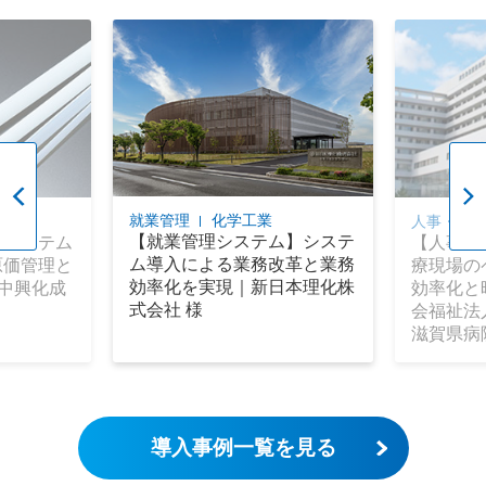
就業管理
化学工業
人事・給
業
【就業管理システム】システ
【人事給
他システム
ム導入による業務改革と業務
療現場の
原価管理と
効率化を実現｜新日本理化株
効率化と
中興化成
式会社 様
会福祉法
滋賀県病
導入事例一覧を見る