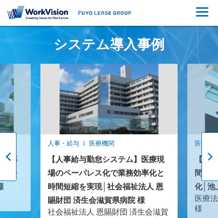
システム導入事例
人事・給与
医療機関
医療機
テム導
【人事給与勤怠システム】医療現
【AR
率化を
場のペーパレス化で業務効率化と
間10
様
時間短縮を実現│社会福祉法人 恩
化│池
医療法
賜財団 済生会滋賀県病院 様
様
社会福祉法人 恩賜財団 済生会滋賀