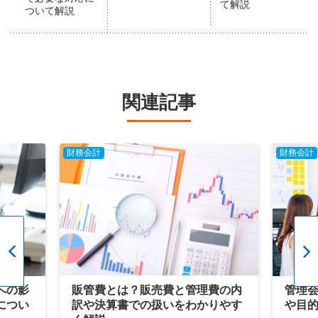
て解説
ついて解説
関連記事
財務会計
財務会計
への影
販管費とは？販売費と管理費の内
管理
につい
訳や決算書での扱いをわかりやす
や目