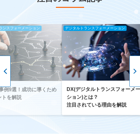
ョン
デジタルトランスフォーメーション
デジタルトラ
DX(デジタルトランスフォーメー
に導くため
DXを社
ション)とは？
営者が理
注目されている理由を解説