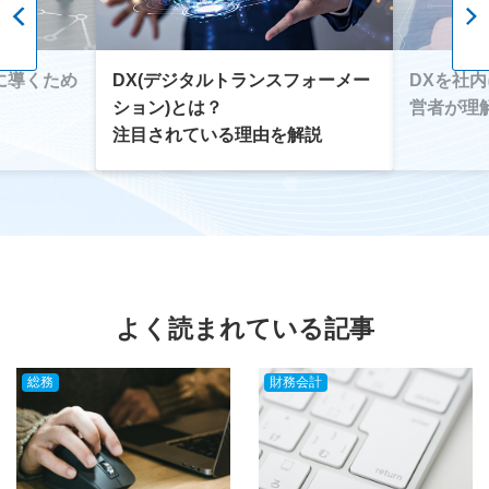
DX(デジタルトランスフォーメー
に導くため
DXを社
ション)とは？
営者が理
注目されている理由を解説
よく読まれている記事
総務
財務会計